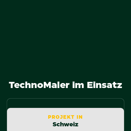
Schulung für die Nutzung sowie Bereitstellung &
Wartung des MalerRoboters
Rechnungsstellung und transparente Abrechnung
Dokumentation & Projektbegleitung
TechnoMaler im Einsatz
PROJEKT IN
Schweiz