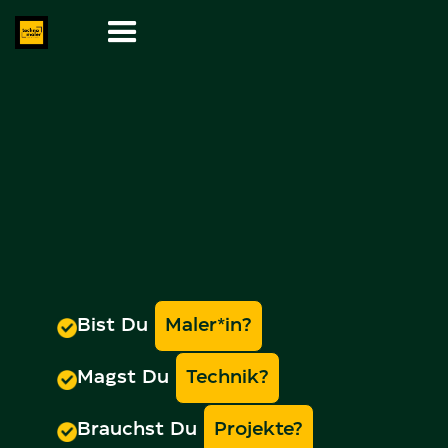
Bist Du
Maler*in?
Magst Du
Technik?
Brauchst Du
Projekte?